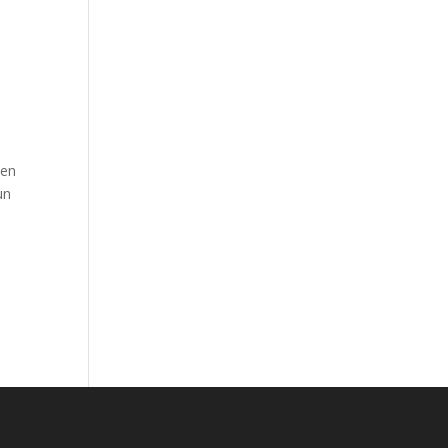
n
 en
un