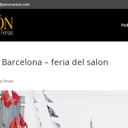
@jamonarium.com
Ped
Barcelona – feria del salon
 ferias